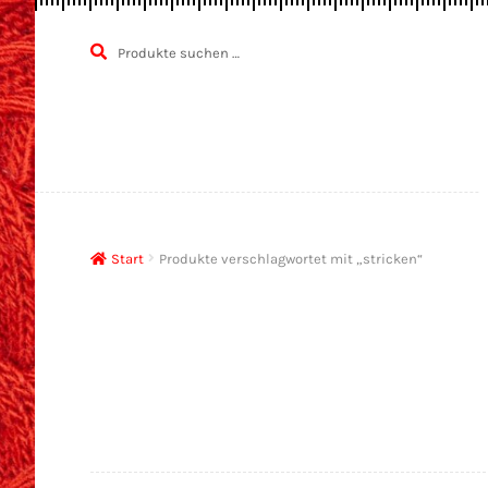
Suchen
SUCHEN
Zur
Zum
nach:
Navigatio
Inhalt
springen
springen
Start
Produkte verschlagwortet mit „stricken“