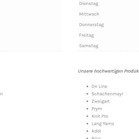
Dienstag
Mittwoch
Donnerstag
Freitag
Samstag
Unsere hochwertigen Produkt
On Line
en
Schachenmayr
Zweigart
Prym
Knit Pro
Lang Yarns
Addi
Rico