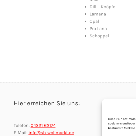
Dill – Knöpfe
Lamana
Opal
Pro Lana
Schoppel
Hier erreichen Sie uns:
Um dir ein optimale
speichern und/oder 
Telefon:
04221 62174
bestimmte Merkmale
E-Mail:
info@sb-wollmarkt.de