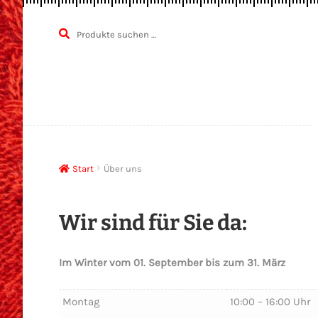
Suchen
SUCHEN
Zur
Zum
nach:
Navigatio
Inhalt
springen
springen
Start
Über uns
Wir sind für Sie da:
Im Winter
vom 01. September bis zum 31. März
Montag
10:00 – 16:00 Uhr